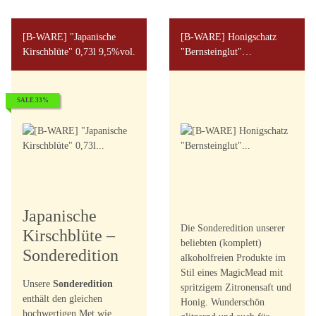
[B-WARE] "Japanische
[B-WARE] Honigschatz
Kirschblüte" 0,73l 9,5%vol.
"Bernsteinglut"
ALKOHOLFREI 0,73l
SALE 33%
Japanische
Die Sonderedition unserer
Kirschblüte –
beliebten (komplett)
Sonderedition
alkoholfreien Produkte im
Stil eines MagicMead mit
Unsere
Sonderedition
spritzigem Zitronensaft und
enthält den gleichen
Honig. Wunderschön
hochwertigen Met wie