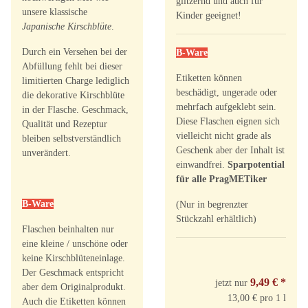
glitzernd und auch für
unsere klassische
Kinder geeignet!
Japanische Kirschblüte
.
Durch ein Versehen bei der
B-Ware
Abfüllung fehlt bei dieser
Etiketten können
limitierten Charge lediglich
beschädigt, ungerade oder
die dekorative Kirschblüte
mehrfach aufgeklebt sein.
in der Flasche. Geschmack,
Diese Flaschen eignen sich
Qualität und Rezeptur
vielleicht nicht grade als
bleiben selbstverständlich
Geschenk aber der Inhalt ist
unverändert.
einwandfrei.
Sparpotential
für alle PragMETiker
B-Ware
(Nur in begrenzter
Stückzahl erhältlich)
Flaschen beinhalten nur
eine kleine / unschöne oder
keine Kirschblüteneinlage.
Der Geschmack entspricht
9,49 €
*
jetzt nur
aber dem Originalprodukt.
13,00 € pro 1 l
Auch die Etiketten können