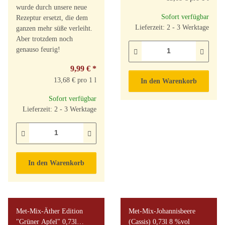
wurde durch unsere neue
Sofort verfügbar
Rezeptur ersetzt, die dem
Lieferzeit: 2 - 3 Werktage
ganzen mehr süße verleiht.
Aber trotzdem noch
genauso feurig!
9,99 €
*
13,68 € pro 1 l
In den Warenkorb
Sofort verfügbar
Lieferzeit: 2 - 3 Werktage
In den Warenkorb
Met-Mix-Äther Edition
Met-Mix-Johannisbeere
"Grüner Apfel" 0,73l
(Cassis) 0,73l 8 %vol