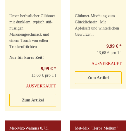
Unser herbstlicher Glühmet
Glühmet-Mischung zum
mit dunklem, typisch süß-
Glücklichsein! Mit
nussigen
Apfelsaft und winterlichen
Maronengeschmack und
Gewürzen..
einem Touch von edlen
9,99 €
*
Trockenfrüchten.
13,68 € pro 1 l
Nur für kurze Zeit!
AUSVERKAUFT
9,99 €
*
13,68 € pro 1 l
Zum Artikel
AUSVERKAUFT
Zum Artikel
Met-Mix-Walnuss 0,73l
Met-Mix "Herba Mellum"