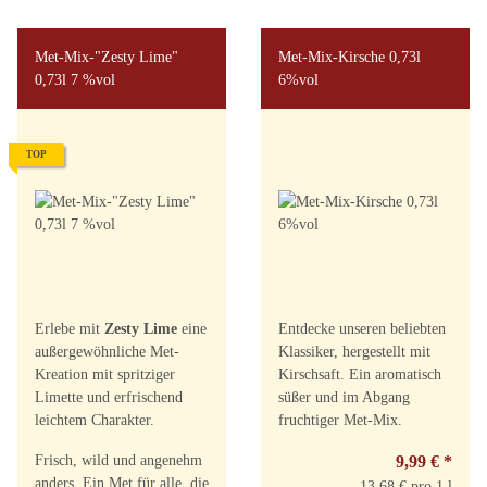
Met-Mix-"Zesty Lime"
Met-Mix-Kirsche 0,73l
0,73l 7 %vol
6%vol
TOP
Erlebe mit
Zesty Lime
eine
Entdecke unseren beliebten
außergewöhnliche Met-
Klassiker, hergestellt mit
Kreation mit spritziger
Kirschsaft. Ein aromatisch
Limette und erfrischend
süßer und im Abgang
leichtem Charakter.
fruchtiger Met-Mix.
Frisch, wild und angenehm
9,99 €
*
anders. Ein Met für alle, die
13,68 € pro 1 l