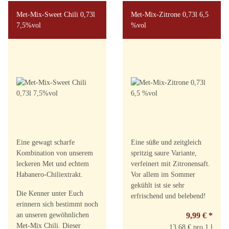
Met-Mix-Sweet Chili 0,73l
Met-Mix-Zitrone 0,73l 6,5
7,5%vol
%vol
Eine gewagt scharfe
Eine süße und zeitgleich
Kombination von unserem
spritzig saure Variante,
leckeren Met und echtem
verfeinert mit Zitronensaft.
Habanero-Chiliextrakt.
Vor allem im Sommer
gekühlt ist sie sehr
Die Kenner unter Euch
erfrischend und belebend!
erinnern sich bestimmt noch
an unseren gewöhnlichen
9,99 €
*
Met-Mix Chili. Dieser
13,68 € pro 1 l