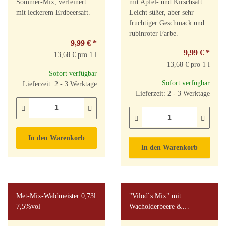
Sommer-Mix, verfeinert
mit Apfel- und Kirschsaft.
mit leckerem Erdbeersaft.
Leicht süßer, aber sehr
fruchtiger Geschmack und
rubinroter Farbe.
9,99 €
*
9,99 €
*
13,68 € pro 1 l
13,68 € pro 1 l
Sofort verfügbar
Sofort verfügbar
Lieferzeit: 2 - 3 Werktage
Lieferzeit: 2 - 3 Werktage
In den Warenkorb
In den Warenkorb
Met-Mix-Waldmeister 0,73l
"Vilod`s Mix" mit
7,5%vol
Wacholderbeere &
Waldhonig 0,73l 9%vol