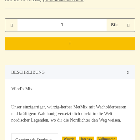
Stk
BESCHREIBUNG
Vilod´s Mix
Unser einzigartiger, würzig-herber MetMix mit Wacholderbeeren
und kräftigem Waldhonig versetzt dich direkt in die Welt
nordischer Legenden, wo dir die Nordlichter den Weg weisen.
Produkteigenschaft
Wert
Würzig
Intensiv
Vollmundig