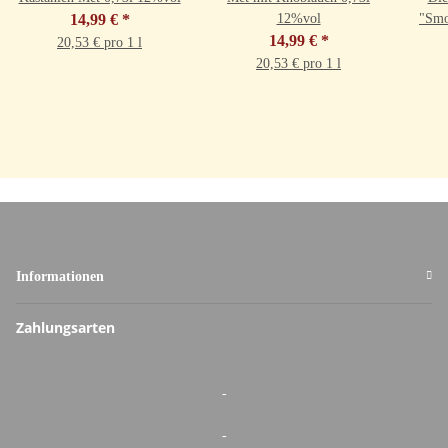
14,99 €
*
12%vol
"Smo
14,99 €
*
20,53 € pro 1 l
20,53 € pro 1 l
Informationen
Zahlungsarten
-
-