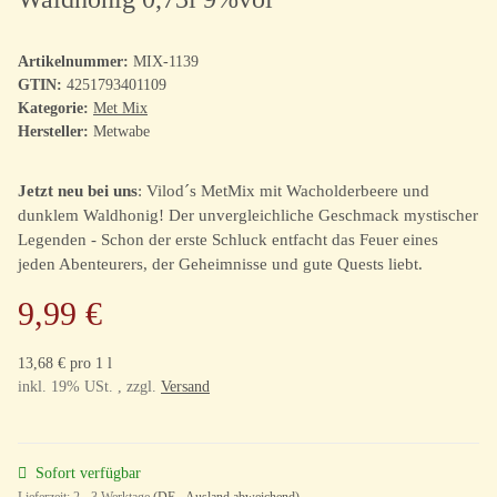
Artikelnummer:
MIX-1139
GTIN:
4251793401109
Kategorie:
Met Mix
Hersteller:
Metwabe
Jetzt neu bei uns
: Vilod´s MetMix mit Wacholderbeere und
dunklem Waldhonig! Der unvergleichliche Geschmack mystischer
Legenden - Schon der erste Schluck entfacht das Feuer eines
jeden Abenteurers, der Geheimnisse und gute Quests liebt.
9,99 €
13,68 € pro 1 l
inkl. 19% USt. , zzgl.
Versand
Sofort verfügbar
Lieferzeit:
2 - 3 Werktage
(DE - Ausland abweichend)