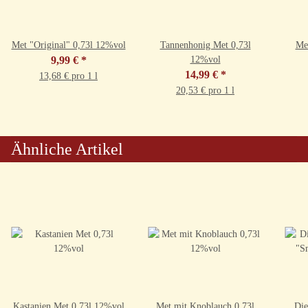
Met "Original" 0,73l 12%vol
Tannenhonig Met 0,73l
Me
9,99 €
*
12%vol
14,99 €
*
13,68 € pro 1 l
20,53 € pro 1 l
Ähnliche Artikel
Kastanien Met 0,73l 12%vol
Met mit Knoblauch 0,73l
Die