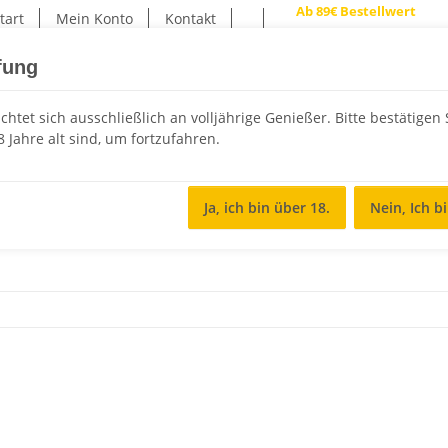
Ab 89€ Bestellwert
kost
tart
Mein Konto
Kontakt
fung
chtet sich ausschließlich an volljährige Genießer. Bitte bestätigen 
 Jahre alt sind, um fortzufahren.
n
Sonstiges
Ja, ich bin über 18.
Nein, Ich b