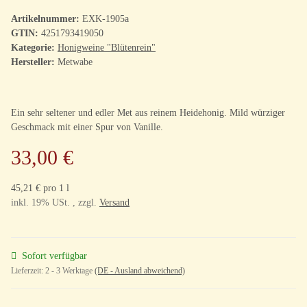
Artikelnummer:
EXK-1905a
GTIN:
4251793419050
Kategorie:
Honigweine "Blütenrein"
Hersteller:
Metwabe
Ein sehr seltener und edler Met aus reinem Heidehonig. Mild würziger
Geschmack mit einer Spur von Vanille.
33,00 €
45,21 € pro 1 l
inkl. 19% USt. , zzgl.
Versand
Sofort verfügbar
Lieferzeit:
2 - 3 Werktage
(DE - Ausland abweichend)