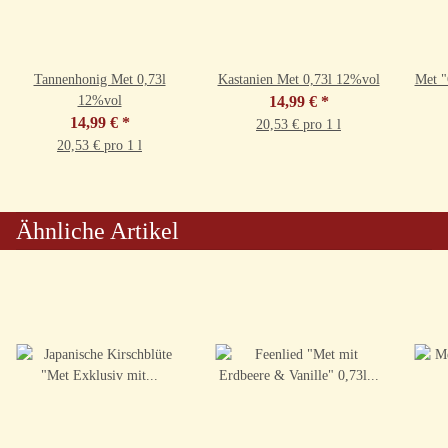
Tannenhonig Met 0,73l
Kastanien Met 0,73l 12%vol
Met "
12%vol
14,99 €
*
14,99 €
*
20,53 € pro 1 l
20,53 € pro 1 l
Ähnliche Artikel