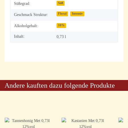
Produkteigenschaft
Wert
Süßegrad:
Süß
Floral
Intensiv
Geschmack Struktur:
Alkoholgehalt:
10%
Inhalt:
0,73 l
Andere kauften dazu folgende Produkte