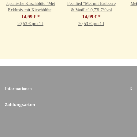
Japanische Kirschblüte "Met
Feenlied "Met mit Erdbeere
Met
Exklusiv mit Kirschblüte"
& Vanille" 0,73l 7%vol
0,73l 9,5%vol
14,99 €
*
14,99 €
*
20,53 € pro 1 l
20,53 € pro 1 l
Informationen
Zahlungsarten
-