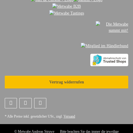
Vertrag widerrufen
* Alle Preise inkl. gesetzlicher USt., zzgl.
Versand
© Metwabe Andreas Struwe
Bitte beachten Sie das immer die jeweilige