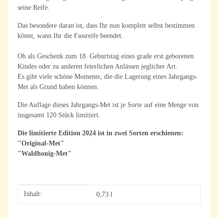
seine Reife.
Das besondere daran ist, dass Ihr nun komplett selbst bestimmen
könnt, wann Ihr die Fassreife beendet.
Ob als Geschenk zum 18. Geburtstag eines grade erst geborenen
Kindes oder zu anderen feierlichen Anlässen jeglicher Art.
Es gibt viele schöne Momente, die die Lagerung eines Jahrgangs-
Met als Grund haben können.
Die Auflage dieses Jahrgangs-Met ist je Sorte auf eine Menge von
insgesamt 120 Stück limitiert.
Die limitierte Edition 2024 ist in zwei Sorten erschienen:
"Original-Met"
"Waldhonig-Met"
Produkteigenschaft
Wert
Inhalt:
0,73 l