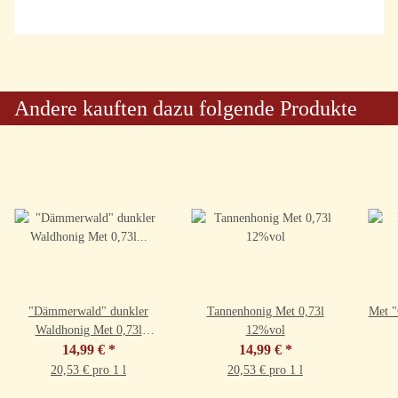
Andere kauften dazu folgende Produkte
"Dämmerwald" dunkler
Tannenhonig Met 0,73l
Met "
Waldhonig Met 0,73l
12%vol
14,99 €
9,5%vol
*
14,99 €
*
20,53 € pro 1 l
20,53 € pro 1 l