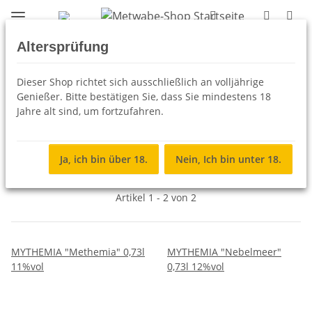
Altersprüfung
Band-Editionen
Dieser Shop richtet sich ausschließlich an volljährige
Genießer. Bitte bestätigen Sie, dass Sie mindestens 18
MYTHEMIA
Jahre alt sind, um fortzufahren.
Ja, ich bin über 18.
Nein, Ich bin unter 18.
Filter und Sortierung
Artikel 1 - 2 von 2
MYTHEMIA "Methemia" 0,73l
MYTHEMIA "Nebelmeer"
11%vol
0,73l 12%vol