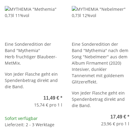
Eine Sonderedition der
Eine Sonderedition der
Band "Mythemia"
Band "Mythemia" nach dem
Herb fruchtiger Blaubeer-
Song "Nebelmeer" aus dem
MetMix.
Album Firmament (2020)
Intesiver, dunkler
Von Jeder Flasche geht ein
Tannenmet mit goldenem
Spendenbetrag direkt and
Glitzereffekt.
die Band.
Von Jeder Flasche geht ein
11,49 €
*
Spendenbetrag direkt and
15,74 € pro 1 l
die Band.
17,49 €
*
Sofort verfügbar
23,96 € pro 1 l
Lieferzeit: 2 - 3 Werktage