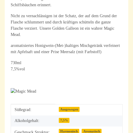
Schiffsbäuchen erinnert.
Nicht zu vernachlässigen ist der Schatz, der auf dem Grund der
Flasche schlummert und durch kräftiges schütteln die ganze
Flasche verziert. Unsere Golden Galleon ist ein wahrer Magic
Mead.
aromatisiertes Honigwein-(Met-)haltiges Mischgetränk verfeinert
mit Apfelsaft und einer Prise Meersalz (mit Farbstoff)
730ml
7,5%vol
Produkteigenschaft
Wert
Süßegrad:
Ausgewogen
Alkoholgehalt:
7,5%
Harmonisch
Aromatisch
Geschmack Struktur: