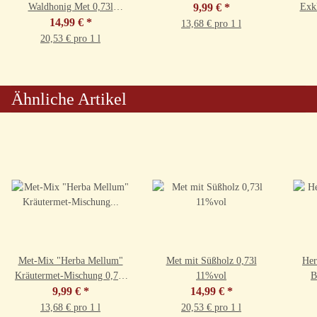
Waldhonig Met 0,73l
9,99 €
*
Exkl
14,99 €
9,5%vol
*
13,68 € pro 1 l
20,53 € pro 1 l
Ähnliche Artikel
Met-Mix "Herba Mellum"
Met mit Süßholz 0,73l
Her
Kräutermet-Mischung 0,73l
11%vol
B
9,99 €
9,5%vol
*
14,99 €
*
13,68 € pro 1 l
20,53 € pro 1 l