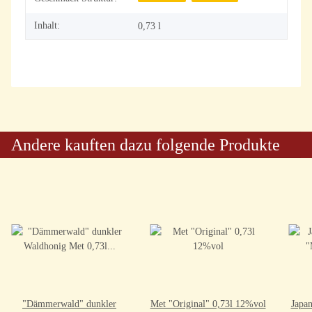
Inhalt:
0,73 l
Andere kauften dazu folgende Produkte
"Dämmerwald" dunkler
Met "Original" 0,73l 12%vol
Japan